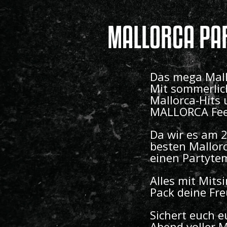
MALLORCA PAR
Das mega Mall
Mit sommerlic
Mallorca-Hits 
MALLORCA Feel
Da wir es am 2
besten Mallorc
einen Partytem
Alles mit Mits
Pack deine Fre
Sichert euch e
Abend voller M