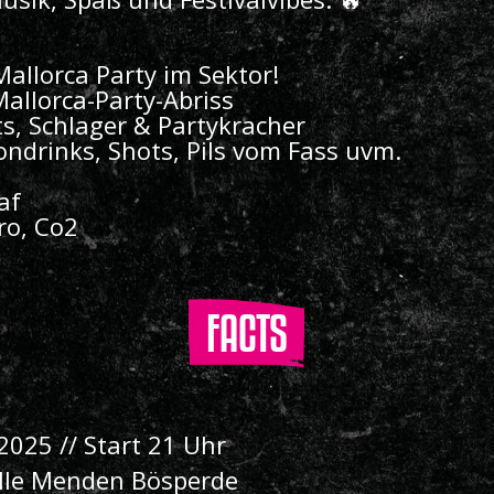
Mallorca Party im Sektor!
allorca-Party-Abriss
ts, Schlager & Partykracher
Londrinks, Shots, Pils vom Fass uvm.
af
ro, Co2
FACTS
 2025 // Start 21 Uhr
lle Menden Bösperde