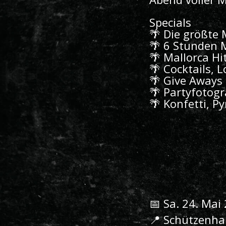
Specials
🌴 Die größte 
🌴 6 Stunden M
🌴 Mallorca Hi
🌴 Cocktails, 
🌴 Give Aways
🌴 Partyfotogr
🌴 Konfetti, Py
📅 Sa. 24. Mai
📍 Schützenha