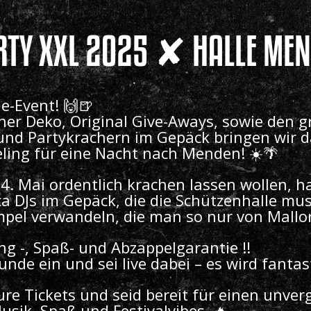
TY XXL 2025 ✘ HALLE ME
e-Event! 🙌🍺
her Deko, Original Give-Aways, sowie den 
und Partykrachern im Gepäck bringen wir d
ing für eine Nacht nach Menden! ☀️🌴
4. Mai ordentlich krachen lassen wollen, h
a DJs im Gepäck, die die Schützenhalle mus
pel verwandeln, die man so nur von Mallor
ing -, Spaß- und Abzappelgarantie !!
unde ein und sei live dabei – es wird fantas
ure Tickets und seid bereit für einen unver
usik, Spaß und Festivalvibes. 🔥